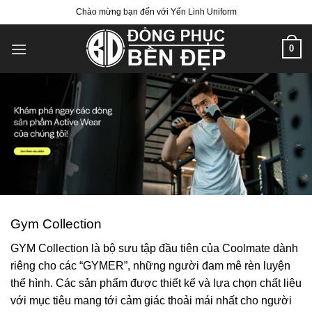
Bỏ
Chào mừng bạn đến với Yến Linh Uniform
qua
nội
0
dung
Gym Collection
GYM Collection là bộ sưu tập đầu tiên của Coolmate dành
riêng cho các “GYMER”, những người đam mê rèn luyện
thể hình. Các sản phẩm được thiết kế và lựa chọn chất liệu
với mục tiêu mang tới cảm giác thoải mái nhất cho người