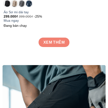
Áo Sơ mi dài tay
299.000
₫
399.000
₫
-25%
Mua ngay
Đang bán chạy
XEM THÊM